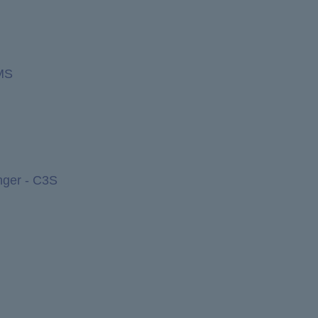
MS
nger - C3S