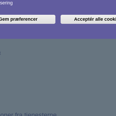
sering
Gem præferencer
Acceptér alle cook
SAT
t
ioner fra tjenesterne