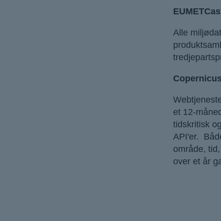
EUMETCas
Alle miljød
produktsaml
tredjepartsp
Copernicus
Webtjeneste
et 12-månede
tidskritisk 
API'er. Både
område, tid,
over et år 