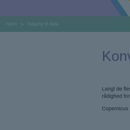
You are here:
Hjem
Adgang til data
Konv
Langt de fle
rådighed for
Copernicus 