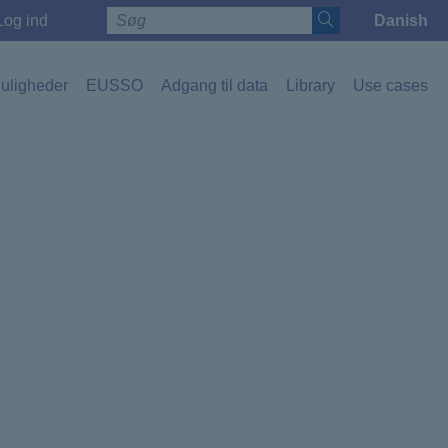
Log ind
Danish
Toggle l
uligheder
EUSSO
Adgang til data
Library
Use cases