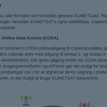
t
ata i alle formater kan formidles gennem EUMETCast. Pla
inger, herunder EUMETSAT's egne satellitdata, Coperni
rodukter.
 Online Data Access (CODA)
n Sentinel-3 CODA (onlineadgang til Copernicusdata) giv
rs rullende arkiv med adgang til niveau 1- og niveau 2-ha
og ikketidskritisk). Der gives adgang enten via CODA-tj
 brugergrænsefladen og API'erne gør det muligt for brug
 produkttype osv.) for at afgrænse deres søgning i produ
gamle, er det muligt at bruge EUMETSAT-datacentret.