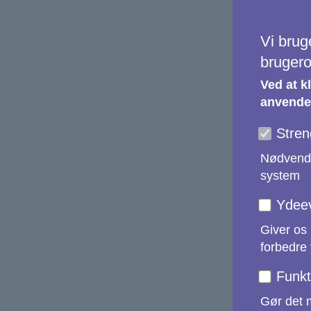
Satellitd
Vi brug
brugero
ESA
Ved at k
anvendel
Stren
SCI Hub
Nødvendig
system
Ydee
Giver os 
CSCDA
forbedre
Funkt
Gør det m