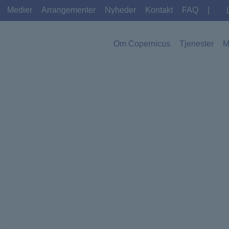
Medier
Arrangementer
Nyheder
Kontakt
FAQ
|
Om Copernicus
Tjenester
M