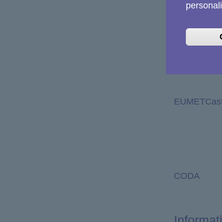
personali
EUMET
EUMETCas
CODA
Informat