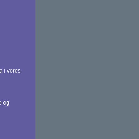
a i vores
e og