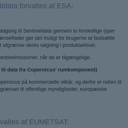
itdata forvaltes af ESA:
r adgang til Sentineldata gennem to forskellige typer
ænseflader gør det muligt for brugerne at fastsætte
at afgrænse deres søgning i produktarkivet.
entinelmissioner, når de er tilgængelige.
il data fra Copernicus' rumkomponent)
ernicus på kommercielle vilkår, og derfor er retten til
begrænset til offentlige myndigheder, europæiske
forvaltes af EUMETSAT: