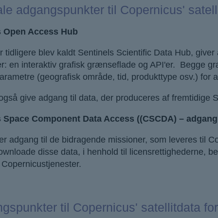
ale adgangspunkter til Copernicus' satell
s Open Access Hub
r tidligere blev kaldt Sentinels Scientific Data Hub, give
: en interaktiv grafisk grænseflade og API'er. Begge gr
parametre (geografisk område, tid, produkttype osv.) for 
 også give adgang til data, der produceres af fremtidige S
 Space Component Data Access ((CSCDA) – adgang t
er adgang til de bidragende missioner, som leveres til Cop
downloade disse data, i henhold til licensrettighederne, 
 Copernicustjenester.
gspunkter til Copernicus' satellitdata 