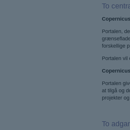
To centr
Copernicu
Portalen, de
grænseflader
forskellige 
Portalen vil
Copernicus
Portalen giv
at tilgå og 
projekter og
To adgan