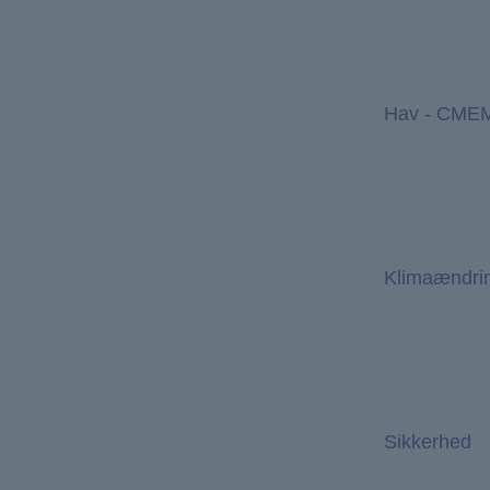
Hav - CME
Klimaændri
Sikkerhed