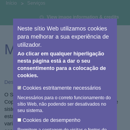
You are here:
Início
Serviços
View image information & credits
Neste sítio Web utilizamos cookies
para melhorar a sua experiência de
utilizador.
Meio Marinho
Ao clicar em qualquer hiperligação
nesta página está a dar o seu
consentimento para a colocação de
cookies.
Descobrir o Meio Marinho
Cookies estritamente necessários
O Serviço de Monitorização do Meio Marinho do
Necessários para o correto funcionamento do
Copernicus (CMEMS) fornece de forma regular e
sítio Web, não podendo ser desativados no
sistemática informações de referência sobre o
seu sistema.
estado físico e biogeoquímico e sobre a
Cookies de desempenho
variabilidade e a dinâmica dos ecossistemas
Permitem a contagem de visitas e fontes de