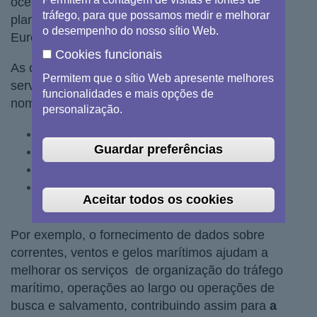
oceânicos e marinhos para todos os oceanos do
tráfego, para que possamos medir e melhorar
planeta, assim como para os mares regionais da
o desempenho do nosso sítio Web.
Europa.
Cookies funcionais
As observações e as previsões produzidas pelo
Permitem que o sítio Web apresente melhores
serviço apoiam todas as aplicações marinhas,
funcionalidades e mais opções de
nomeadamente:
personalização.
Segurança marítima;
Guardar preferências
Recursos marinhos;
Ambiente costeiro e marinho;
Previsões meteorológicas, climáticas e
Aceitar todos os cookies
sazonais.
Por exemplo, o fornecimento de dados sobre
correntes, ventos e gelos marítimos ajudam a
melhorar os serviços de organização do tráfego
marítimo, operações ao largo ou operações de
busca e salvamento, contribuindo assim para
a